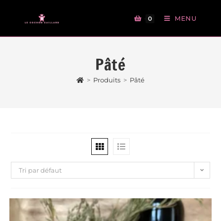
MENU
0
Pâté
>
Produits
>
Pâté
Tri par défaut