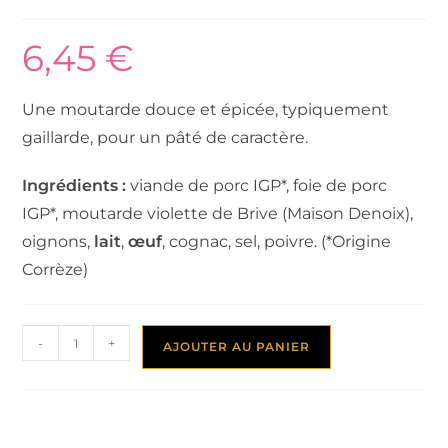
6,45
€
Une moutarde douce et épicée, typiquement
gaillarde, pour un pâté de caractère.
Ingrédients :
viande de porc IGP*, foie de porc
IGP*, moutarde violette de Brive (Maison Denoix),
oignons,
lait
,
œuf
, cognac, sel, poivre. (*Origine
Corrèze)
-
+
AJOUTER AU PANIER