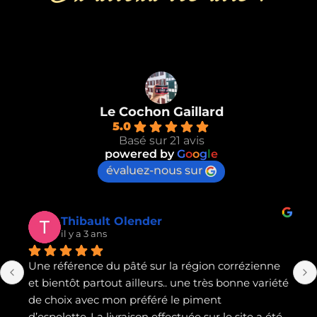
Le Cochon Gaillard
5.0
Basé sur 21 avis
powered by
G
o
o
g
l
e
évaluez-nous sur
Konapoke Brive la Gaillarde
il y a 3 ans