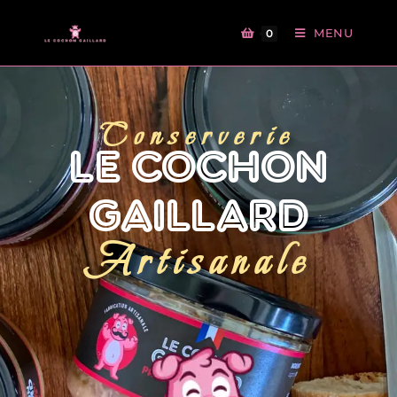
MENU
0
Conserverie
LE COCHON
GAILLARD
Artisanale